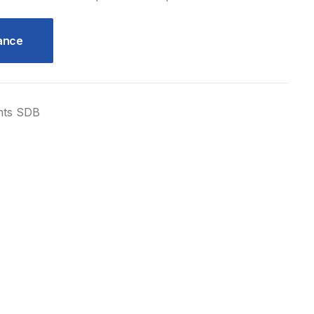
uance
nts SDB