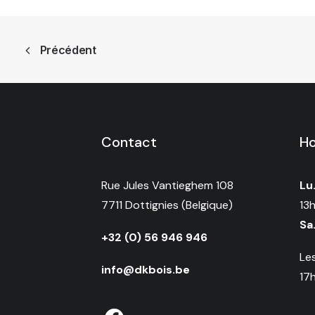
Précédent
Contact
Ho
Rue Jules Vantieghem 108
Lu.
7711 Dottignies (Belgique)
13
Sa.
+32 (0) 56 946 946
Le
info@dkbois.be
17