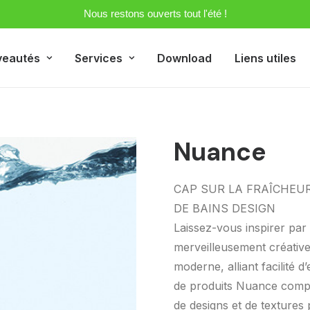
Nous restons ouverts tout l'été !
veautés
Services
Download
Liens utiles
Nuance
CAP SUR LA FRAÎCHEUR
DE BAINS DESIGN
Laissez-vous inspirer par
merveilleusement créative
moderne, alliant facilité 
de produits Nuance comp
de designs et de textures